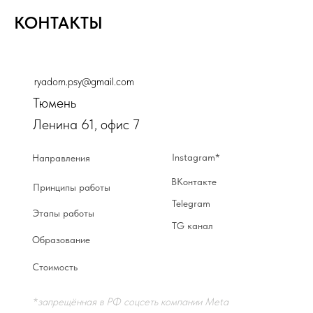
КОНТАКТЫ
ryadom.psy@gmail.com
Тюмень
Ленина 61, офис 7
Instagram*
Направления
ВКонтакте
Принципы работы
Telegram
Этапы работы
TG канал
Образование
Стоимость
*
запрещённая в РФ соцсеть компании Meta