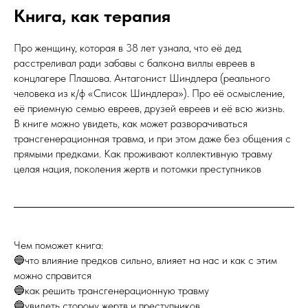
Книга, как терапия
Про женщину, которая в 38 лет узнала, что её дед
расстреливал ради забавы с балкона виллы евреев в
концлагере Плашова. Антагонист Шиндлера (реального
человека из к/ф «Список Шиндлера»). Про её осмысление,
её приемную семью евреев, друзей евреев и её всю жизнь.
В книге можно увидеть, как может разворачиваться
трансгенерационная травма, и при этом даже без общения с
прямыми предками. Как проживают коллективную травму
целая нация, поколения жертв и потомки преступников
Чем поможет книга:
🔵что влияние предков сильно, влияет на нас и как с этим
можно справится
🔵как решить трансгенерационную травму
🔵увидеть сторону жертв и преступников