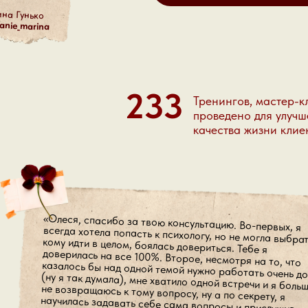
на Гунько
anie_marina
233
Тренингов, мастер-к
проведено для улуч
качества жизни клие
«Олеся, спасибо за твою консультацию. Во-первых, я
всегда хотела попасть к психологу, но не могла выбрать к
кому идти в целом, боялась довериться. Тебе я
доверилась на все 100%. Второе, несмотря на то, что
казалось бы над одной темой нужно работать очень долго
(ну я так думала), мне хватило одной встречи и я больше
не возвращаюсь к тому вопросу, ну а по секрету, я
научилась задавать себе сама вопросы и прислушиваться