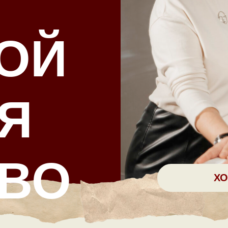
ОЙ
Я
ВО
ХО