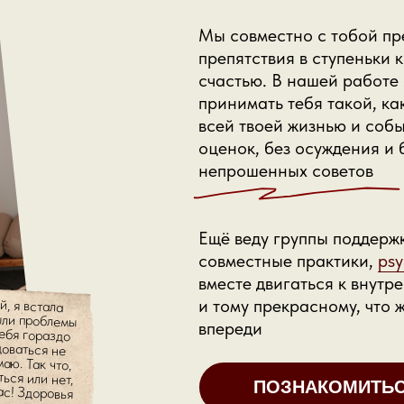
Мы совместно с тобой п
препятствия в ступеньки к
счастью. В нашей работе 
принимать тебя такой, как
всей твоей жизнью и собы
оценок, без осуждения и 
непрошенных советов
Ещё веду группы поддерж
совместные практики,
psy
вместе двигаться к внутр
, я встала
ли проблемы
ебя гораздо
доваться не
ю. Так что,
ся или нет,
с! Здоровья
и тому прекрасному, что 
впереди
ПОЗНАКОМИТЬ