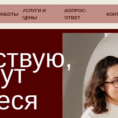
УСЛУГИ И
ВОПРОС-
РАБОТЫ
КОН
ЦЕНЫ
ОТВЕТ
ствую,
ут
еся