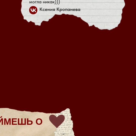
могла никак)))
Ксения Кропанева
ЙМЕШЬ О