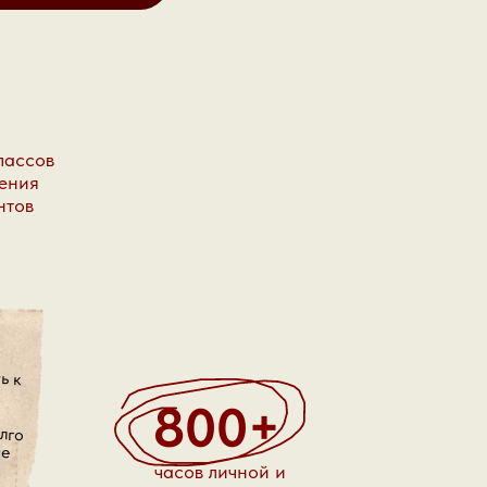
лассов
шения
нтов
800+
часов личной и