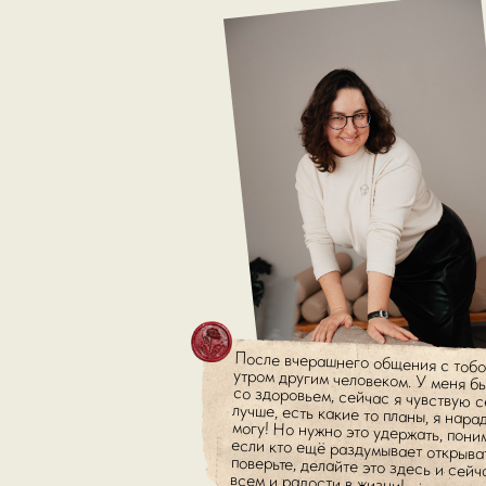
После вчерашнего общения с тобой
утром другим человеком. У меня бы
со здоровьем, сейчас я чувствую с
лучше, есть какие то планы, я нара
могу! Но нужно это удержать, понима
если кто ещё раздумывает открывать
поверьте, делайте это здесь и сейча
всем и радости в жизни!