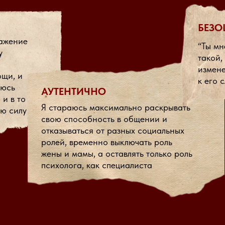
БЕЗ
важение
“Ты мн
у
такой,
измене
ощи, и
к его 
аюсь
АУТЕНТИЧНО
 и в то
Я стараюсь максимально раскрывать
ую силу
свою способность в общении и
отказываться от разных социальных
ролей, временно выключать роль
жены и мамы, а оставлять только роль
психолога, как специалиста