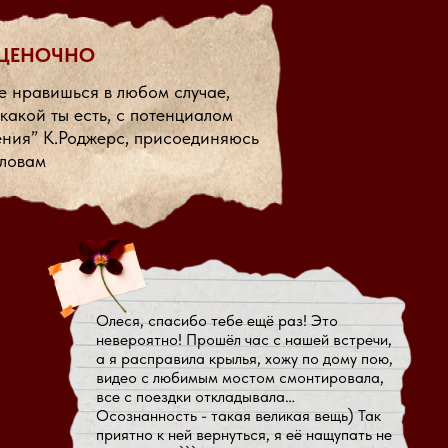
ОЦЕНОЧНО
е нравишься в любом случае,
 какой ты есть, с потенциалом
ния” К.Роджерс, присоединяюсь
словам
Олеся, спасибо тебе ещё раз! Это
невероятно! Прошёл час с нашей встречи,
а я расправила крылья, хожу по дому пою,
видео с любимым мостом смонтировала,
все с поездки откладывала…
Осознанность - такая великая вещь) Так
приятно к ней вернуться, я её нащупать не