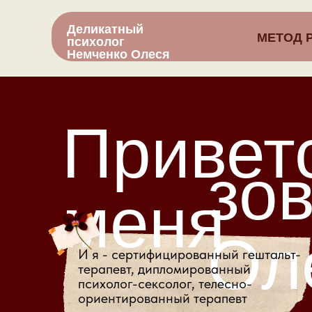
Деликатный
МЕТОД 
психолог
Немченко Олеся
Привет
зов
меня
Ол
И я - сертифицированный гештальт-
терапевт, дипломированный
психолог-сексолог, телесно-
ориентированный терапевт