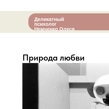
Деликатный
психолог
Немченко Олеся
Природа любви